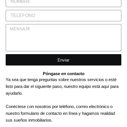
O
M
T
B
E
R
L
E
M
E
E
F
N
O
S
N
A
O
J
Enviar
E
Póngase en contacto
Ya sea que tenga preguntas sobre nuestros servicios o esté
listo para dar el siguiente paso, nuestro equipo está aquí para
ayudarlo.
Conéctese con nosotros por teléfono, correo electrónico o
nuestro formulario de contacto en línea y hagamos realidad
sus sueños inmobiliarios.