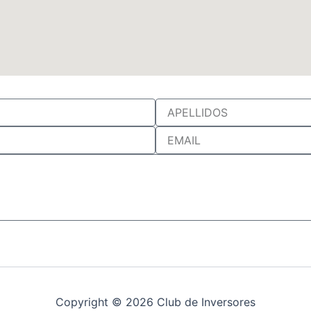
A
p
e
E
l
m
l
a
i
i
d
l
o
s
Copyright © 2026 Club de Inversores